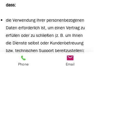
dass:
die Verwendung Ihrer personenbezogenen
Daten erforderlich ist, um einen Vertrag zu
erfüllen oder zu schließen (z. B. um Ihnen
die Dienste selbst oder Kundenbetreuung
bzw. technischen Support bereitzustellen);
die Verwendung Ihrer personenbezogenen
Phone
Email
Daten notwendig ist, um entsprechenden
rechtlichen oder behördlichen
Verpflichtungen nachzukommen, oder
die Verwendung Ihrer personenbezogenen
Daten notwendig ist, um unsere
berechtigten geschäftlichen Interessen zu
unterstützen (unter der Maßgabe, dass dies
jederzeit in einer Weise erfolgt, die
verhältnismäßig ist und Ihre